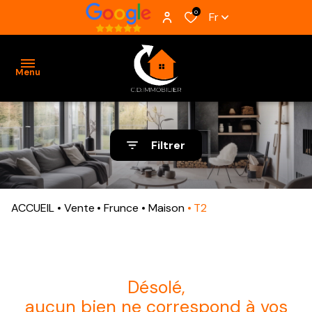
0
Fr
Menu
ACCUEIL
Filtrer
VENTES
BIENS
ACCUEIL
Vente
Frunce
Maison
T2
VENDUS
ESTIMATION
ALERTE
désolé,
E-MAIL
aucun bien ne correspond à vos