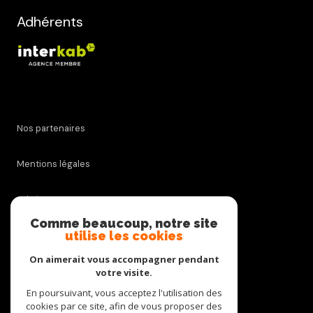
Adhérents
Nos partenaires
Mentions légales
Admin
Comme beaucoup, notre site
utilise les cookies
Nos honoraires
On aimerait vous accompagner pendant
Politique RGPD
votre visite.
En poursuivant, vous acceptez l'utilisation des
cookies par ce site, afin de vous proposer des
Cookies