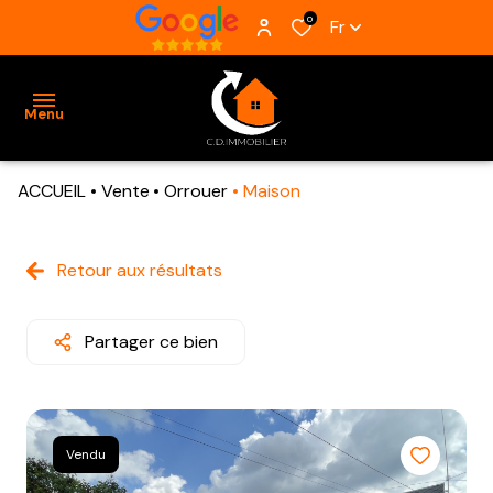
0
Fr
Menu
ACCUEIL
Vente
Orrouer
Maison
ACCUEIL
VENTES
Retour aux résultats
BIENS
VENDUS
Partager ce bien
ESTIMATION
ALERTE
Vendu
E-MAIL