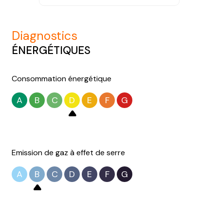
construit en 1900
cuisine séparée (équipée)
diagnostics
ÉNERGÉTIQUES
Chauffage individuel : radiateur (electrique)
Consommation énergétique
Chauffage central : poêle (granules)
A
B
C
D
E
F
G
1 garage(s)
4 parking(s)
Emission de gaz à effet de serre
exposition Sud
A
B
C
D
E
F
G
1 côté(s) mitoyen(s)