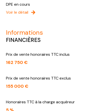
2 niveau(x)
DPE en cours
Voir le détail
vue jardin
terrasse
informations
FINANCIÈRES
arboré
Prix de vente honoraires TTC inclus
piscinable
162 750 €
visiophone
Prix de vente honoraires TTC exclus
interphone
155 000 €
Honoraires TTC à la charge acquéreur
5 %