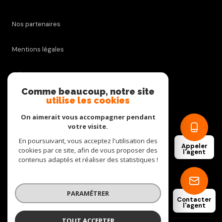
Nos partenaires
Mentions légales
Admin
Comme beaucoup, notre site
utilise les cookies
Nos honoraires
On aimerait vous accompagner pendant
Politique RGPD
votre visite.
En poursuivant, vous acceptez l'utilisation des
Appeler
cookies par ce site, afin de vous proposer des
Cookies
l'agent
contenus adaptés et réaliser des statistiques !
© 2026 | Tous droits réservés
PARAMÉTRER
Contacter
l'agent
Réalisé par
TOUT ACCEPTER