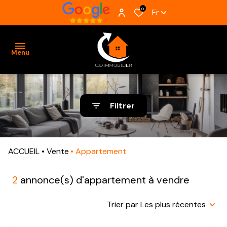
0
Fr
Menu
ACCUEIL
Filtrer
VENTES
BIENS
ACCUEIL
Vente
Appartement
VENDUS
ESTIMATION
2
annonce(s) d'appartement à vendre
ALERTE
Trier par Les plus récentes
E-MAIL