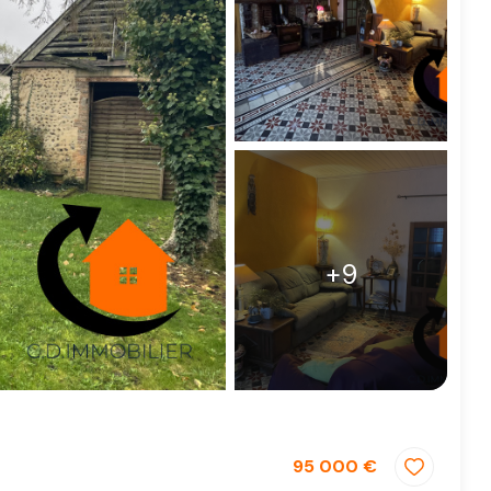
+9
95 000 €