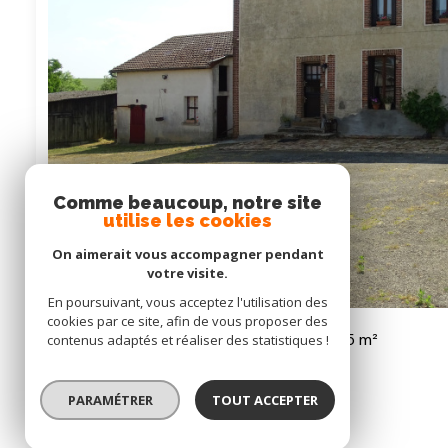
Comme beaucoup, notre site
utilise les cookies
On aimerait vous accompagner pendant
votre visite.
En poursuivant, vous acceptez l'utilisation des
cookies par ce site, afin de vous proposer des
Maison 4 pièce(s)
3 chambre(s)
125 m²
contenus adaptés et réaliser des statistiques !
Champrond-en-Gâtine (28240)
PARAMÉTRER
TOUT ACCEPTER