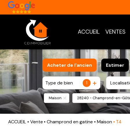
ACCUEIL
VENTES
Acheter
de l'ancien
Estimer
Type de bien
1
Localisat
De l'ancien
Maison
28240 - Champrond-en-Gâti
ACCUEIL
Vente
Champrond en gatine
Maison
T4